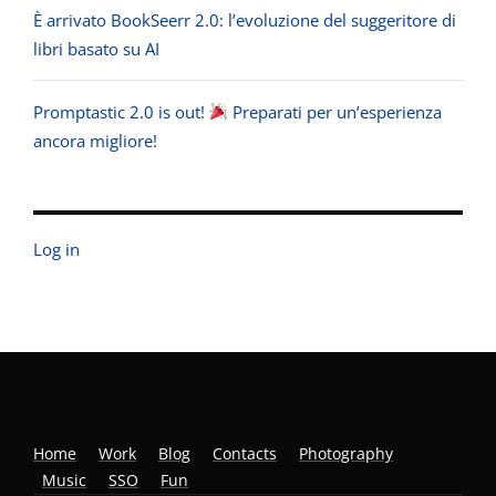
È arrivato BookSeerr 2.0: l’evoluzione del suggeritore di
libri basato su AI
Promptastic 2.0 is out!
Preparati per un’esperienza
ancora migliore!
Log in
Home
Work
Blog
Contacts
Photography
Music
SSO
Fun