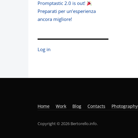
Promptastic 2.0 is out!
Preparati per un’esperienza
ancora migliore!
Log in
Home
Work
Blog
Contacts
Photography
Copyright © 2026 Bertorello.info.