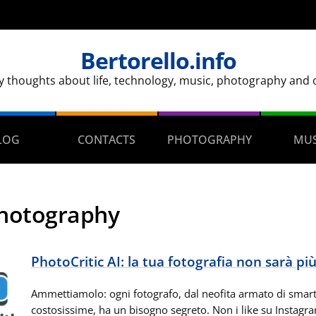
Bertorello.info
y thoughts about life, technology, music, photography and ot
LOG
CONTACTS
PHOTOGRAPHY
MUS
hotography
PhotoCritic AI: la tua fotografia non sarà più
Ammettiamolo: ogni fotografo, dal neofita armato di smart
costosissime, ha un bisogno segreto. Non i like su Instagram