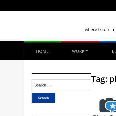
where I store m
HOME
WORK
B
Tag:
p
Search
for: