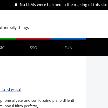
No LLMs were harmed in the making of this site.
her silly things
IC
SSO
FUN
 la stessa!
phone al veterano con lo zaino pieno di lenti
, non il filtro perfetto,…