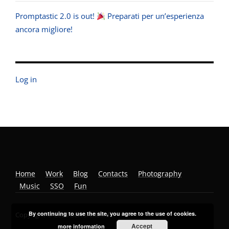
Promptastic 2.0 is out!
Preparati per un’esperienza
ancora migliore!
Log in
Home
Work
Blog
Contacts
Photography
Music
SSO
Fun
By continuing to use the site, you agree to the use of cookies.
Copyright © 2026 Bertorello.info.
Accept
more information