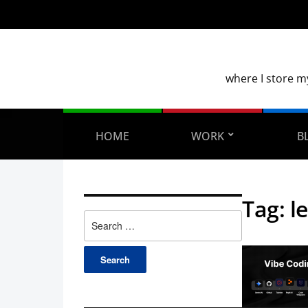
where I store m
HOME
WORK
B
Tag:
l
Search
for: