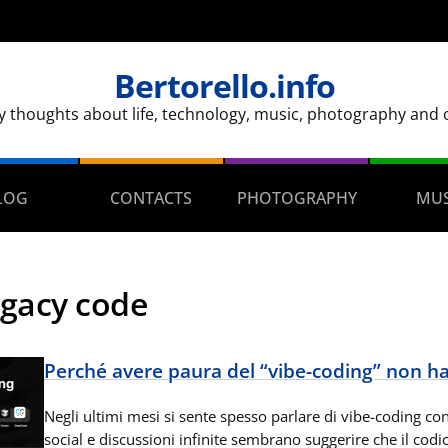
Bertorello.info
y thoughts about life, technology, music, photography and ot
LOG
CONTACTS
PHOTOGRAPHY
MUS
egacy code
Perché avere paura del “vibe-coding” non h
Negli ultimi mesi si sente spesso parlare di vibe-coding con 
social e discussioni infinite sembrano suggerire che il codi