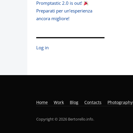
Promptastic 2.0 is out!
Preparati per un’esperienza
ancora migliore!
Log in
Home
Work
Blog
Contacts
Photography
Copyright © 2026 Bertorello.info.