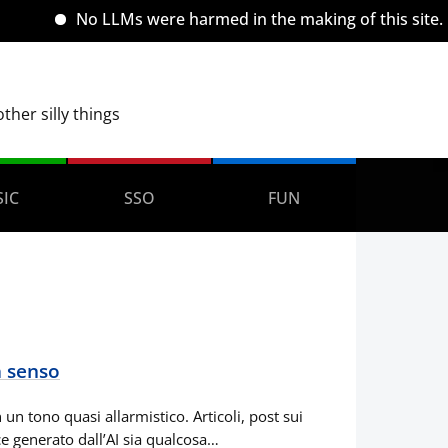
No LLMs were harmed in the making of this site.
her silly things
IC
SSO
FUN
a senso
un tono quasi allarmistico. Articoli, post sui
ce generato dall’AI sia qualcosa…