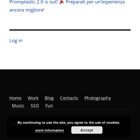
Promptastic 2.0 is out!
Preparati per un’esperienza
ancora migliore!
Log in
Home
Work
Blog
Contacts
Photography
Music
SSO
Fun
By continuing to use the site, you agree to the use of cookies.
Copyright © 2026 Bertorello.info.
Accept
more information