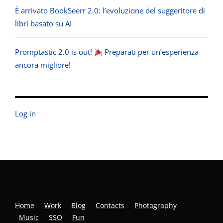
È arrivato BookSeerr 2.0: l’evoluzione del suggeritore di
libri basato su AI
Promptastic 2.0 is out!
Preparati per un’esperienza
ancora migliore!
Log in
Home
Work
Blog
Contacts
Photography
Music
SSO
Fun