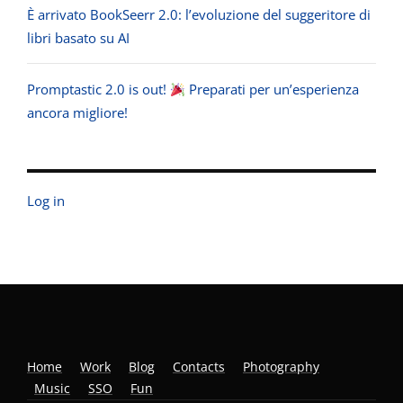
È arrivato BookSeerr 2.0: l’evoluzione del suggeritore di
libri basato su AI
Promptastic 2.0 is out!
Preparati per un’esperienza
ancora migliore!
Log in
Home
Work
Blog
Contacts
Photography
Music
SSO
Fun