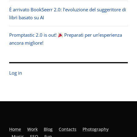
È arrivato BookSeerr 2.0: l’evoluzione del suggeritore di
libri basato su AI
Promptastic 2.0 is out!
Preparati per un’esperienza
ancora migliore!
Log in
Home
Work
Blog
Contacts
Photography
Music
SSO
Fun