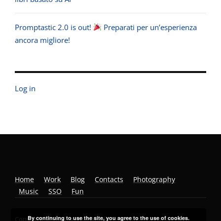
Promptastic 2.0 is out!
Preparati per un’esperienza
ancora migliore!
Log in
Home
Work
Blog
Contacts
Photography
Music
SSO
Fun
By continuing to use the site, you agree to the use of cookies.
Copyright © 2026 Bertorello.info.