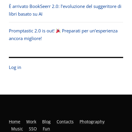
È arrivato BookSeerr 2.0: l’evoluzione del suggeritore di
libri basato su AI
Promptastic 2.0 is out!
Preparati per un’esperienza
ancora migliore!
Log in
Home
Work
Blog
Contacts
Photography
Music
SSO
Fun