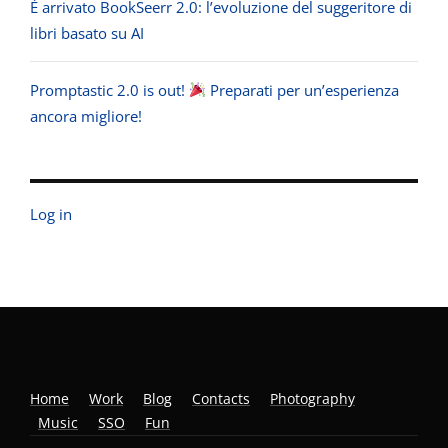
È arrivato BookSeerr 2.0: l’evoluzione del suggeritore di
libri basato su AI
Promptastic 2.0 is out!
Preparati per un’esperienza
ancora migliore!
Log in
Home
Work
Blog
Contacts
Photography
Music
SSO
Fun