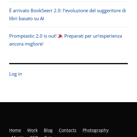
È arrivato BookSeerr 2.0: l’evoluzione del suggeritore di
libri basato su AI
Promptastic 2.0 is out!
Preparati per un’esperienza
ancora migliore!
Log in
Home
Work
Blog
Contacts
Photography