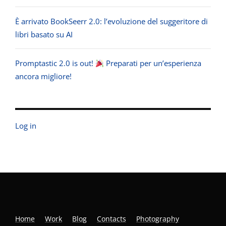
È arrivato BookSeerr 2.0: l’evoluzione del suggeritore di
libri basato su AI
Promptastic 2.0 is out!
Preparati per un’esperienza
ancora migliore!
Log in
Home
Work
Blog
Contacts
Photography