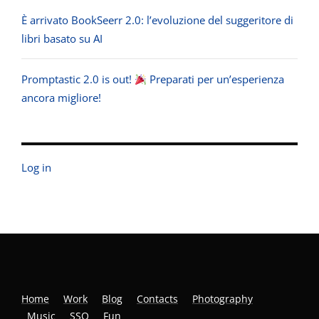
È arrivato BookSeerr 2.0: l’evoluzione del suggeritore di
libri basato su AI
Promptastic 2.0 is out!
Preparati per un’esperienza
ancora migliore!
Log in
Home
Work
Blog
Contacts
Photography
Music
SSO
Fun