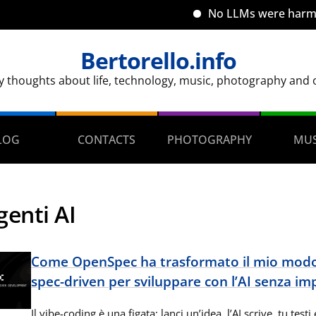
No LLMs were harmed in 
Bertorello.info
y thoughts about life, technology, music, photography and ot
LOG
CONTACTS
PHOTOGRAPHY
MUS
genti AI
Come OpenSpec ha trasformato il mio modo 
spec-driven per sviluppare con l’AI senza im
Il vibe-coding è una figata: lanci un’idea, l’AI scrive, tu test