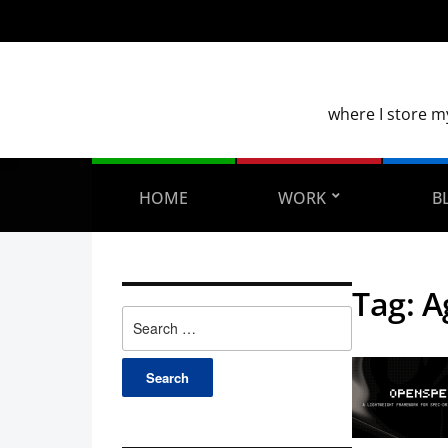
where I store m
HOME
WORK
B
Tag:
A
Search
for: