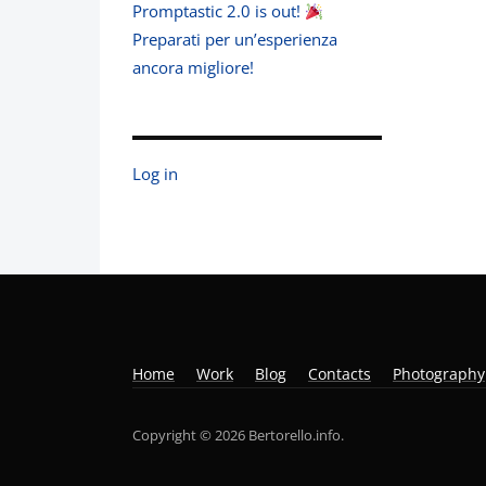
Promptastic 2.0 is out!
Preparati per un’esperienza
ancora migliore!
Log in
Home
Work
Blog
Contacts
Photography
Copyright © 2026 Bertorello.info.