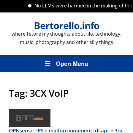
No LLMs were harmed in the making of this s
Bertorello.info
where I store my thoughts about life, technology,
music, photography and other silly things
Open Menu
Tag:
3CX VoIP
OPNsense, IPS e malfunzionamenti di apt e 3cx