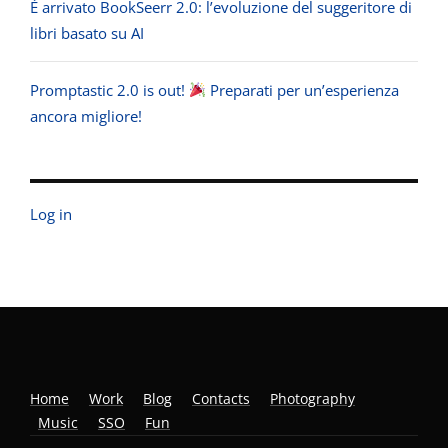
È arrivato BookSeerr 2.0: l’evoluzione del suggeritore di
libri basato su AI
Promptastic 2.0 is out!
Preparati per un’esperienza
ancora migliore!
Log in
Home
Work
Blog
Contacts
Photography
Music
SSO
Fun