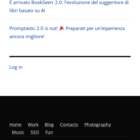
È arrivato BookSeerr 2.0: l’evoluzione del suggeritore di
libri basato su AI
Promptastic 2.0 is out!
Preparati per un’esperienza
ancora migliore!
Log in
Home
Work
Blog
Contacts
Photography
Music
SSO
Fun